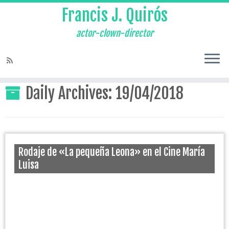
Francis J. Quirós
actor-clown-director
Home
»
2018
»
abril
»
19
Daily Archives:
19/04/2018
Rodaje de «La pequeña Leona» en el Cine María
Luisa