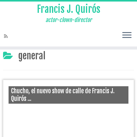
Francis J. Quirós
actor-clown-director
Home
»
general
general
Chucho, el nuevo show de calle de Francis J.
Quirós ...