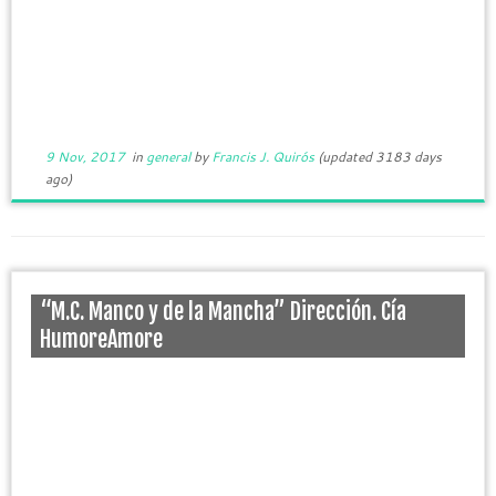
9 Nov, 2017
in
general
by
Francis J. Quirós
(updated 3183 days
ago)
“M.C. Manco y de la Mancha” Dirección. Cía
HumoreAmore